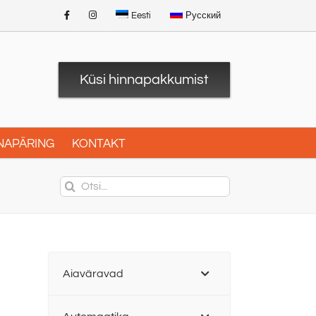
Eesti
Русский
Küsi hinnapakkumist
NAPÄRING
KONTAKT
Search
for:
Aiaväravad