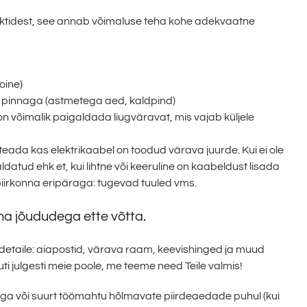
faktidest, see annab võimaluse teha kohe adekvaatne
soine)
e pinnaga (astmetega aed, kaldpind)
s on võimalik paigaldada liugväravat, mis vajab küljele
ada kas elektrikaabel on toodud värava juurde. Kui ei ole
ldatud ehk et, kui lihtne või keeruline on kaabeldust lisada
piirkonna eripäraga: tugevad tuuled vms.
ma jõududega ette võtta.
id detaile: aiapostid, värava raam, keevishinged ja muud
i julgesti meie poole, me teeme need Teile valmis!
ega või suurt töömahtu hõlmavate piirdeaedade puhul (kui