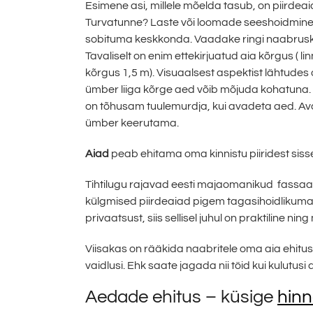
Esimene asi, millele mõelda tasub, on piirdeai
Turvatunne? Laste või loomade seeshoidmine?
sobituma keskkonda. Vaadake ringi naabrusko
Tavaliselt on enim ettekirjuatud aia kõrgus (
kõrgus 1,5 m). Visuaalsest aspektist lähtudes
ümber liiga kõrge aed võib mõjuda kohatuna. M
on tõhusam tuulemurdja, kui avadeta aed. Av
ümber keerutama.
Aiad
peab ehitama oma kinnistu piiridest siss
Tihtilugu rajavad eesti majaomanikud fassaad
külgmised piirdeaiad pigem tagasihoidlikuma
privaatsust, siis sellisel juhul on praktiline nin
Viisakas on rääkida naabritele oma aia ehituse p
vaidlusi. Ehk saate jagada nii töid kui kulutusi a
Aedade ehitus – küsige
hin