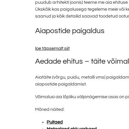
puudub arhitekti joonis) teeme me aia ehituse 
Ükskõik kas paigalusega tegeleme meie või keeg
saanud ja kõik detailid saavad toodetud ootu
Aiapostide paigaldus
loe täpsemalt siit
Aedade ehitus – täite võima
Aiatäite (võrgu, puidu, metalli vms) paigald
aiapostide paigaldamist.
Võimalusi aia lõpliku väljanägemise osas on pii
Mõned näited:
Puitaed
Metaalaed ehk varbaed