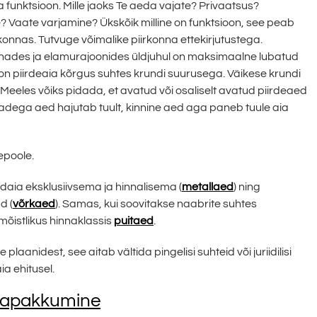
a funktsioon. Mille jaoks Te aeda vajate? Privaatsus?
 Vaate varjamine? Ükskõik milline on funktsioon, see peab
nnas. Tutvuge võimalike piirkonna ettekirjutustega.
 linnades ja elamurajoonides üldjuhul on maksimaalne lubatud
 on piirdeaia kõrgus suhtes krundi suurusega. Väikese krundi
eeles võiks pidada, et avatud või osaliselt avatud piirdeaed
adega aed hajutab tuult, kinnine aed aga paneb tuule aia
epoole.
aia eksklusiivsema ja hinnalisema (
metallaed
) ning
d (
võrkaed
). Samas, kui soovitakse naabrite suhtes
g mõistlikus hinnaklassis
puitaed
.
laanidest, see aitab vältida pingelisi suhteid või juriidilisi
ia ehitusel.
napakkumine