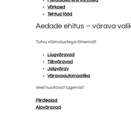
Võrkaed
Tehtud tööd
Aedade ehitus – värava vali
Tutvu võimalustega lähemalt:
Liugväravad
Tiibväravad
Jalgvärav
Väravaautomaatika
Veel huvitavat lugemist:
Piirdeaiad
Aiaväravad