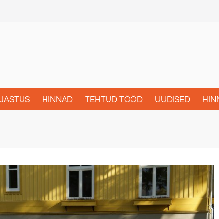
JASTUS
HINNAD
TEHTUD TÖÖD
UUDISED
HIN