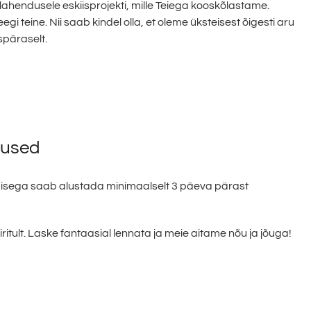
lahendusele eskiisprojekti, mille Teiega kooskõlastame.
i teine. Nii saab kindel olla, et oleme üksteisest õigesti aru
späraselt.
lused
amisega saab alustada minimaalselt 3 päeva pärast
ritult. Laske fantaasial lennata ja meie aitame nõu ja jõuga!