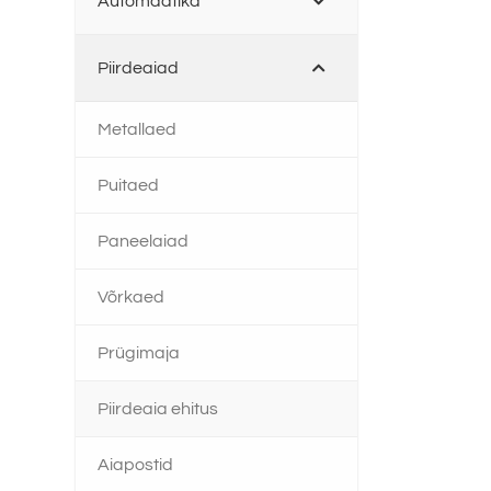
Automaatika
Piirdeaiad
Metallaed
Puitaed
Paneelaiad
Võrkaed
Prügimaja
Piirdeaia ehitus
Aiapostid