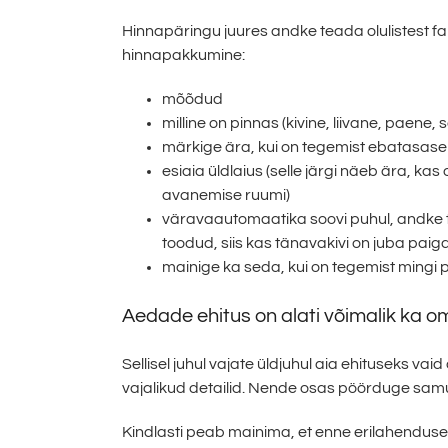
Hinnapäringu juures andke teada olulistest 
hinnapakkumine:
mõõdud
milline on pinnas (kivine, liivane, paene, 
märkige ära, kui on tegemist ebatasas
esiaia üldlaius (selle järgi näeb ära, ka
avanemise ruumi)
väravaautomaatika soovi puhul, andke te
toodud, siis kas tänavakivi on juba paiga
mainige ka seda, kui on tegemist mingi 
Aedade ehitus on alati võimalik ka o
Sellisel juhul vajate üldjuhul aia ehituseks va
vajalikud detailid. Nende osas pöörduge samut
Kindlasti peab mainima, et enne erilahendus