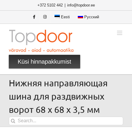
Skip
+372 5102 442
|
info@topdoor.ee
to
content
Eesti
Русский
Küsi hinnapakkumist
Нижняя направляющая
шина для раздвижных
ворот 68 x 68 x 3,5 мм
Search
for: