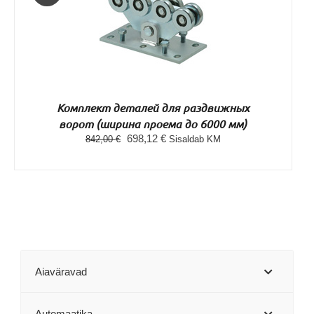
DETAILS
Комплект деталей для раздвижных
ворот (ширина проема до 6000 мм)
Первоначальная
Текущая
698,12
€
842,00
€
Sisaldab KM
цена
цена:
составляла
698,12 €.
842,00 €.
Aiaväravad
Automaatika