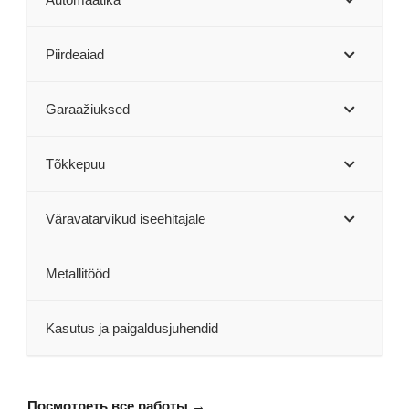
Piirdeaiad
Garaažiuksed
Tõkkepuu
Väravatarvikud iseehitajale
Metallitööd
Kasutus ja paigaldusjuhendid
Посмотреть все работы →